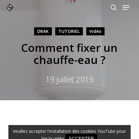
Skip
Gérer mes préférences
to
main
content
DRAK
TUTORIEL
Vidéo
Comment fixer un
chauffe-eau ?
19 juillet 2019
ACCEPTER