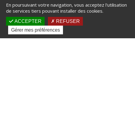
En poursuivant votre navigation, vous acceptez l'utilisation
de services tiers pouvant installer des cookies.
ACCEPTER
REFUSER
Gérer mes préférences
Découvrez nos tutoriaux vidéo
MENTIONS LEGALES
|
24 RUE DE
LONDRES, 75009 PARIS – Tél. 01.53.21.80.80