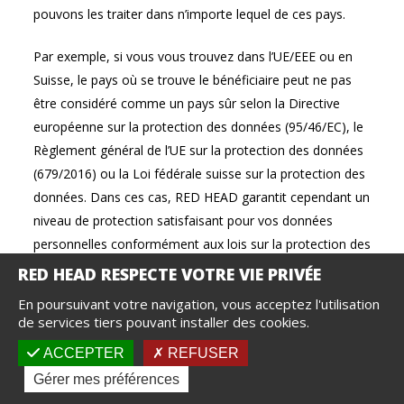
pouvons les traiter dans n’importe lequel de ces pays.
Par exemple, si vous vous trouvez dans l’UE/EEE ou en
Suisse, le pays où se trouve le bénéficiaire peut ne pas
être considéré comme un pays sûr selon la Directive
européenne sur la protection des données (95/46/EC), le
Règlement général de l’UE sur la protection des données
(679/2016) ou la Loi fédérale suisse sur la protection des
données. Dans ces cas, RED HEAD garantit cependant un
niveau de protection satisfaisant pour vos données
personnelles conformément aux lois sur la protection des
données en vigueur. Cela comprend la garantie que le
bénéficiaire respecte les principes du Privacy Shield (pour
En poursuivant votre navigation, vous acceptez l'utilisation
les bénéficiaires aux Etats Unis). Cela comprend
de services tiers pouvant installer des cookies.
également la mise en oeuvre des clauses contractuelles
ACCEPTER
REFUSER
types de la Commission Européenne applicables aux
Gérer mes préférences
transferts de données personnelles entre les sociétés de