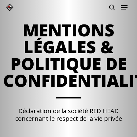
Skip
Gérer mes préférences
to
main
MENTIONS
content
LÉGALES &
POLITIQUE DE
CONFIDENTIALI
Déclaration de la société RED HEAD
concernant le respect de la vie privée