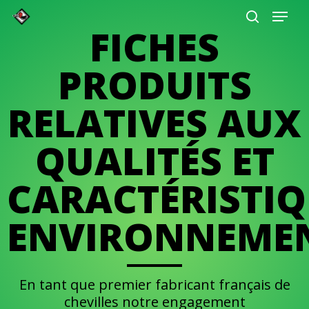
Skip
Gérer mes préférences
to
FICHES
main
content
PRODUITS
RELATIVES AUX
QUALITÉS ET
CARACTÉRISTIQ
ENVIRONNEME
En tant que premier fabricant français de
chevilles notre engagement