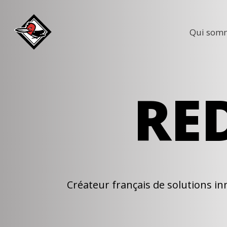
Skip
Gérer mes préférences
to
Qui somm
main
content
RE
Créateur français de solutions in