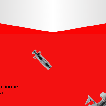
onctionne
 !