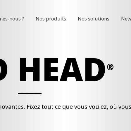
es-nous ?
Nos produits
Nos solutions
New
D HEAD
®
novantes. Fixez tout ce que vous voulez, où vous