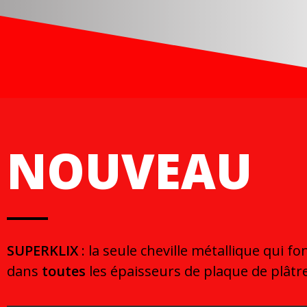
NOUVEAU
SUPERKLIX
: la seule cheville métallique qui f
dans
toutes
les épaisseurs de plaque de plâtre
Hit enter to search or ESC to close